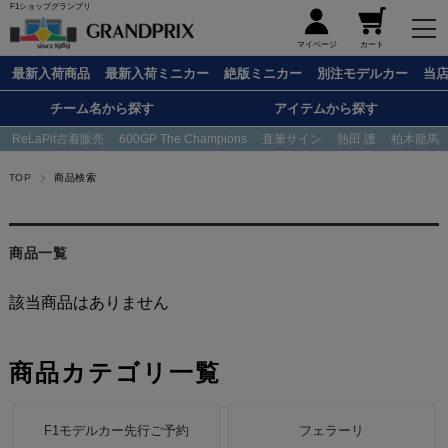
F1ショップグランプリ
メニュー
マイページ
カート
最新入荷商品
最新入荷ミニカー
絶版ミニカー
別注モデルカー
当
チーム名から探す
アイテムから探す
ReLaPit古着販売
600GP The Champions
直筆サイン
熱田 護
柏木龍馬
TOP
商品検索
商品一覧
該当商品はありません
商品カテゴリ一覧
F1モデルカー先行ご予約
フェラーリ