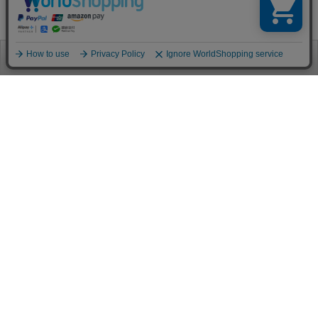
お電話
お問合せ
ログイン
カート
ご利用案内
お支払い方法
クレジットカード決済
各種クレジットカードがご利用頂けます。
決済システムはSSL(暗号通信化)を使用しております。
VISA/MASTER/JCB/AMEX/Diners
代金引換（クロネコヤマト）
商品お届けの際、クロネコヤマトのドライバーに直接請求金額をお支払
いください。
代引手数料はお客様負担となります。