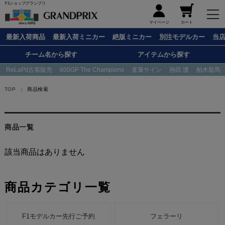
F1ショップグランプリ
メニュー
マイページ
カート
最新入荷商品
最新入荷ミニカー
絶版ミニカー
別注モデルカー
当
チーム名から探す
アイテムから探す
ReLaPit古着販売
600GP The Champions
直筆サイン
熱田 護
柏木龍馬
TOP
商品検索
商品一覧
該当商品はありません
商品カテゴリ一覧
F1モデルカー先行ご予約
フェラーリ