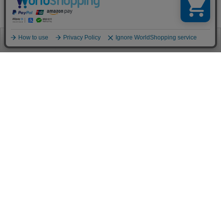
お電話
お問合せ
ログイン
カート
ご利用案内
お支払い方法
クレジットカード決済
各種クレジットカードがご利用頂けます。
決済システムはSSL(暗号通信化)を使用しております。
VISA/MASTER/JCB/AMEX/Diners
代金引換（クロネコヤマト）
商品お届けの際、クロネコヤマトのドライバーに直接請求金額をお支払
いください。
代引手数料はお客様負担となります。