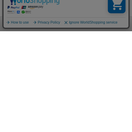
お電話
お問合せ
ログイン
カート
ご利用案内
お支払い方法
クレジットカード決済
各種クレジットカードがご利用頂けます。
決済システムはSSL(暗号通信化)を使用しております。
VISA/MASTER/JCB/AMEX/Diners
代金引換（クロネコヤマト）
商品お届けの際、クロネコヤマトのドライバーに直接請求金額をお支払
いください。
代引手数料はお客様負担となります。