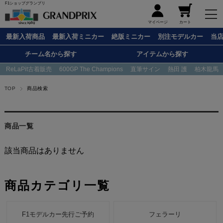
F1ショップグランプリ
メニュー
マイページ
カート
最新入荷商品
最新入荷ミニカー
絶版ミニカー
別注モデルカー
当
チーム名から探す
アイテムから探す
ReLaPit古着販売
600GP The Champions
直筆サイン
熱田 護
柏木龍馬
TOP
商品検索
商品一覧
該当商品はありません
商品カテゴリ一覧
F1モデルカー先行ご予約
フェラーリ