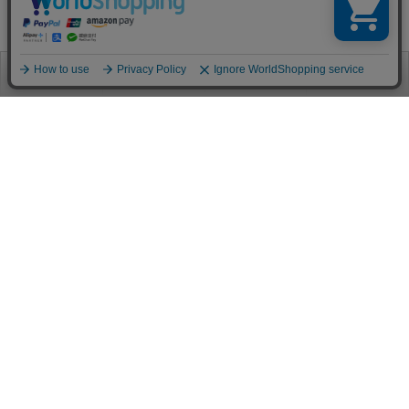
お電話
お問合せ
ログイン
カート
ご利用案内
お支払い方法
クレジットカード決済
各種クレジットカードがご利用頂けます。
決済システムはSSL(暗号通信化)を使用しております。
VISA/MASTER/JCB/AMEX/Diners
代金引換（クロネコヤマト）
商品お届けの際、クロネコヤマトのドライバーに直接請求金額をお支払
いください。
代引手数料はお客様負担となります。