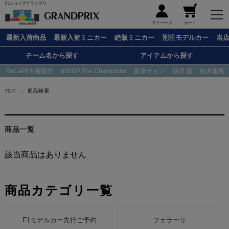
F1ショップグランプリ
メニュー
マイページ
カート
最新入荷商品
最新入荷ミニカー
絶版ミニカー
別注モデルカー
当
チーム名から探す
アイテムから探す
ReLaPit古着販売
600GP The Champions
直筆サイン
熱田 護
柏木龍馬
TOP
商品検索
商品一覧
該当商品はありません
商品カテゴリ一覧
F1モデルカー先行ご予約
フェラーリ