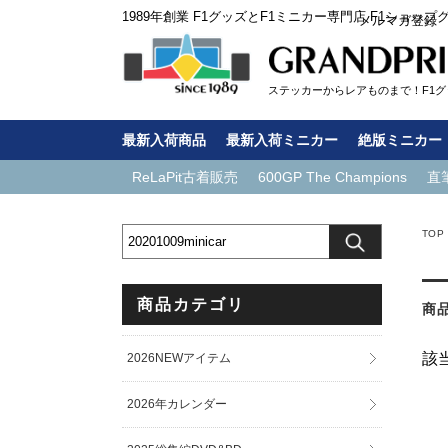
1989年創業 F1グッズとF1ミニカー専門店 F1ショップ
メルマガ登録
ステッカーからレアものまで！F1グッ
最新入荷商品
最新入荷ミニカー
絶版ミニカー
ReLaPit古着販売
600GP The Champions
直
TOP
商品カテゴリ
商
該
2026NEWアイテム
2026年カレンダー