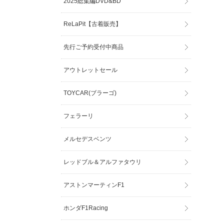
2025総集編DVD&BD
ReLaPit【古着販売】
先行ご予約受付中商品
アウトレットセール
TOYCAR(ブラーゴ)
フェラーリ
メルセデスベンツ
レッドブル＆アルファタウリ
アストンマーティンF1
ホンダF1Racing