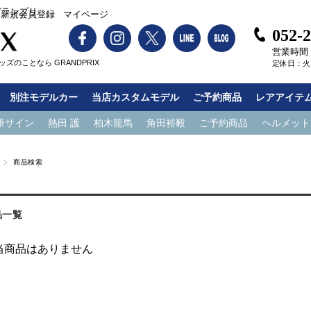
グランプリ
新規会員登録
マイページ
052-
営業時間：1
ズのことなら GRANDPRIX
定休日：火
別注モデルカー
当店カスタムモデル
ご予約商品
レアアイテ
筆サイン
熱田 護
柏木龍馬
角田裕毅
ご予約商品
ヘルメット
商品検索
品一覧
当商品はありません