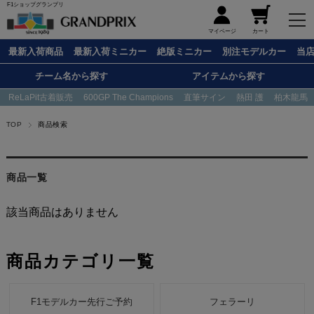
F1ショップグランプリ
メニュー
マイページ
カート
最新入荷商品
最新入荷ミニカー
絶版ミニカー
別注モデルカー
当
チーム名から探す
アイテムから探す
ReLaPit古着販売
600GP The Champions
直筆サイン
熱田 護
柏木龍馬
TOP
商品検索
商品一覧
該当商品はありません
商品カテゴリ一覧
F1モデルカー先行ご予約
フェラーリ