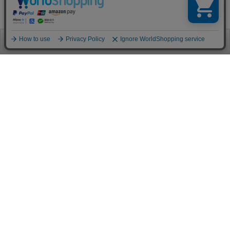
お電話
お問合せ
ログイン
カート
ご利用案内
お支払い方法
クレジットカード決済
各種クレジットカードがご利用頂けます。
決済システムはSSL(暗号通信化)を使用しております。
VISA/MASTER/JCB/AMEX/Diners
代金引換（クロネコヤマト）
商品お届けの際、クロネコヤマトのドライバーに直接請求金額をお支払
いください。
代引手数料はお客様負担となります。