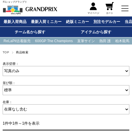
F1ショップグランプリ
メニュー
マイページ
カート
最新入荷商品
最新入荷ミニカー
絶版ミニカー
別注モデルカー
当
チーム名から探す
アイテムから探す
ReLaPit古着販売
600GP The Champions
直筆サイン
熱田 護
柏木龍馬
TOP
商品検索
表示切替：
並び順：
在庫：
1件中1件～1件を表示