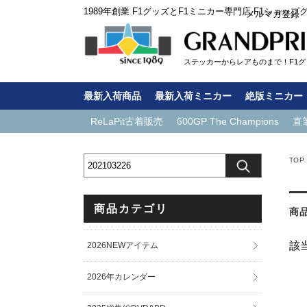
1989年創業 F1グッズとF1ミニカー専門店 F1ショップ
メルマガ登録
ステッカーからレアものまで！F1グッ
最新入荷商品
最新入荷ミニカー
絶版ミニカー
ReLaPit古着販売
600GP The Champions
直
TOP
商品カテゴリ
商
該
2026NEWアイテム
2026年カレンダー