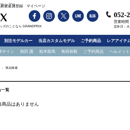
グランプリ
新規会員登録
マイページ
052-
営業時間：1
ズのことなら GRANDPRIX
定休日：火
別注モデルカー
当店カスタムモデル
ご予約商品
レアアイテ
筆サイン
熱田 護
柏木龍馬
角田裕毅
ご予約商品
ヘルメット
商品検索
品一覧
当商品はありません