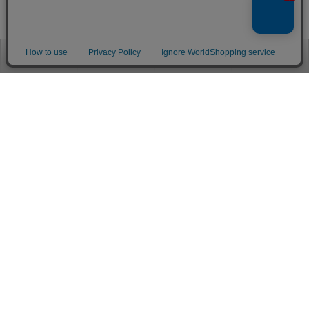
お電話
お問合せ
ログイン
カート
ご利用案内
お支払い方法
クレジットカード決済
各種クレジットカードがご利用頂けます。
決済システムはSSL(暗号通信化)を使用しております。
VISA/MASTER/JCB/AMEX/Diners
代金引換（クロネコヤマト）
商品お届けの際、クロネコヤマトのドライバーに直接請求金額をお支払
いください。
代引手数料はお客様負担となります。