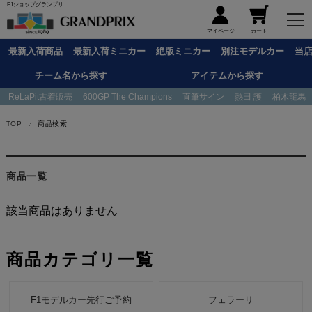
F1ショップグランプリ
メニュー
マイページ
カート
最新入荷商品
最新入荷ミニカー
絶版ミニカー
別注モデルカー
当
チーム名から探す
アイテムから探す
ReLaPit古着販売
600GP The Champions
直筆サイン
熱田 護
柏木龍馬
TOP
商品検索
商品一覧
該当商品はありません
商品カテゴリ一覧
F1モデルカー先行ご予約
フェラーリ