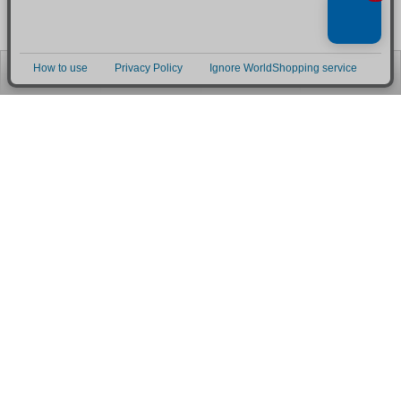
お電話
お問合せ
ログイン
カート
ご利用案内
お支払い方法
クレジットカード決済
各種クレジットカードがご利用頂けます。
決済システムはSSL(暗号通信化)を使用しております。
VISA/MASTER/JCB/AMEX/Diners
代金引換（クロネコヤマト）
商品お届けの際、クロネコヤマトのドライバーに直接請求金額をお支払
いください。
代引手数料はお客様負担となります。