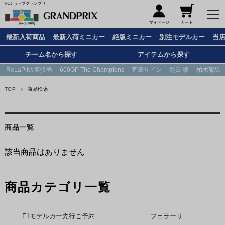
F1ショップグランプリ
メニュー
マイページ
カート
最新入荷商品
最新入荷ミニカー
絶版ミニカー
別注モデルカー
当
チーム名から探す
アイテムから探す
ReLaPit古着販売
600GP The Champions
直筆サイン
熱田 護
柏木龍馬
TOP
商品検索
商品一覧
該当商品はありません
商品カテゴリ一覧
F1モデルカー先行ご予約
フェラーリ