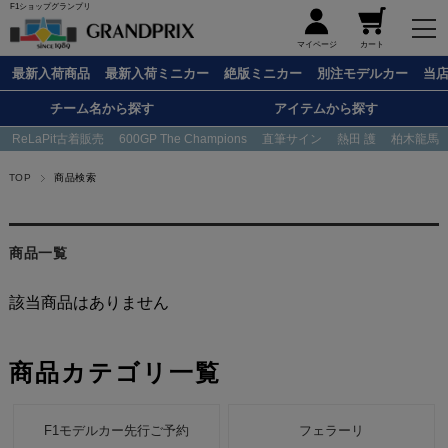
F1ショップグランプリ
メニュー
マイページ
カート
最新入荷商品
最新入荷ミニカー
絶版ミニカー
別注モデルカー
当
チーム名から探す
アイテムから探す
ReLaPit古着販売
600GP The Champions
直筆サイン
熱田 護
柏木龍馬
TOP
商品検索
商品一覧
該当商品はありません
商品カテゴリ一覧
F1モデルカー先行ご予約
フェラーリ