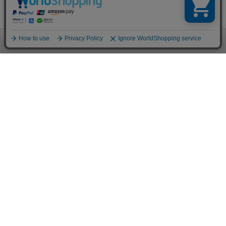
お電話
お問合せ
ログイン
カート
ご利用案内
お支払い方法
クレジットカード決済
各種クレジットカードがご利用頂けます。
決済システムはSSL(暗号通信化)を使用しております。
VISA/MASTER/JCB/AMEX/Diners
代金引換（クロネコヤマト）
商品お届けの際、クロネコヤマトのドライバーに直接請求金額をお支払
いください。
代引手数料はお客様負担となります。