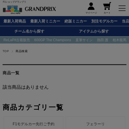
F1ショップグランプリ
メニュー
マイページ
カート
最新入荷商品
最新入荷ミニカー
絶版ミニカー
別注モデルカー
当
チーム名から探す
アイテムから探す
ReLaPit古着販売
600GP The Champions
直筆サイン
熱田 護
柏木龍馬
TOP
商品検索
商品一覧
該当商品はありません
商品カテゴリ一覧
F1モデルカー先行ご予約
フェラーリ