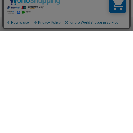
お電話
お問合せ
ログイン
カート
ご利用案内
お支払い方法
クレジットカード決済
各種クレジットカードがご利用頂けます。
決済システムはSSL(暗号通信化)を使用しております。
VISA/MASTER/JCB/AMEX/Diners
代金引換（クロネコヤマト）
商品お届けの際、クロネコヤマトのドライバーに直接請求金額をお支払
いください。
代引手数料はお客様負担となります。