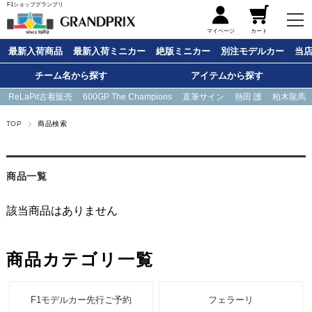
F1ショップグランプリ
メニュー
マイページ
カート
最新入荷商品
最新入荷ミニカー
絶版ミニカー
別注モデルカー
当
チーム名から探す
アイテムから探す
ReLaPit古着販売
600GP The Champions
直筆サイン
熱田 護
柏木龍馬
TOP
商品検索
商品一覧
該当商品はありません
商品カテゴリ一覧
F1モデルカー先行ご予約
フェラーリ