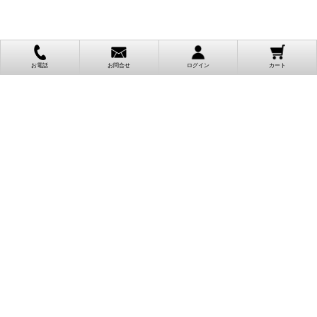
お電話
お問合せ
ログイン
カート
ご利用案内
お支払い方法
クレジットカード決済
各種クレジットカードがご利用頂けます。
決済システムはSSL(暗号通信化)を使用しております。
VISA/MASTER/JCB/AMEX/Diners
代金引換（クロネコヤマト）
商品お届けの際、クロネコヤマトのドライバーに直接請求金額をお支払
いください。
代引手数料はお客様負担となります。