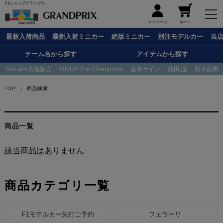
F1ショップグランプリ
メニュー
マイページ
カート
最新入荷商品
最新入荷ミニカー
絶版ミニカー
別注モデルカー
当
チーム名から探す
アイテムから探す
ReLaPit古着販売
600GP The Champions
直筆サイン
熱田 護
柏木龍馬
TOP
商品検索
商品一覧
該当商品はありません
商品カテゴリ一覧
F1モデルカー先行ご予約
フェラーリ