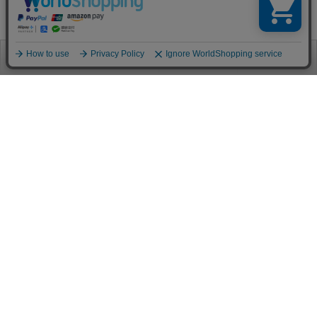
お電話
お問合せ
ログイン
カート
ご利用案内
お支払い方法
クレジットカード決済
各種クレジットカードがご利用頂けます。
決済システムはSSL(暗号通信化)を使用しております。
VISA/MASTER/JCB/AMEX/Diners
代金引換（クロネコヤマト）
商品お届けの際、クロネコヤマトのドライバーに直接請求金額をお支払
いください。
代引手数料はお客様負担となります。