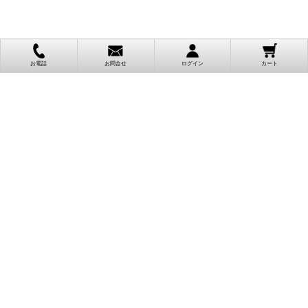
お電話
お問合せ
ログイン
カート
ご利用案内
お支払い方法
クレジットカード決済
各種クレジットカードがご利用頂けます。
決済システムはSSL(暗号通信化)を使用しております。
VISA/MASTER/JCB/AMEX/Diners
代金引換（クロネコヤマト）
商品お届けの際、クロネコヤマトのドライバーに直接請求金額をお支払
いください。
代引手数料はお客様負担となります。