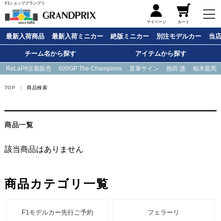
F1ショップグランプリ
メニュー
マイページ
カート
最新入荷商品
最新入荷ミニカー
絶版ミニカー
別注モデルカー
当
チーム名から探す
アイテムから探す
ReLaPit古着販売
600GP The Champions
直筆サイン
熱田 護
柏木龍馬
TOP
商品検索
商品一覧
該当商品はありません
商品カテゴリ一覧
F1モデルカー先行ご予約
フェラーリ