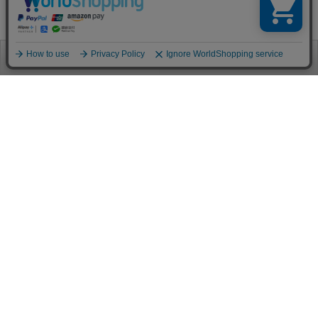
お電話
お問合せ
ログイン
カート
ご利用案内
お支払い方法
クレジットカード決済
各種クレジットカードがご利用頂けます。
決済システムはSSL(暗号通信化)を使用しております。
VISA/MASTER/JCB/AMEX/Diners
代金引換（クロネコヤマト）
商品お届けの際、クロネコヤマトのドライバーに直接請求金額をお支払
いください。
代引手数料はお客様負担となります。