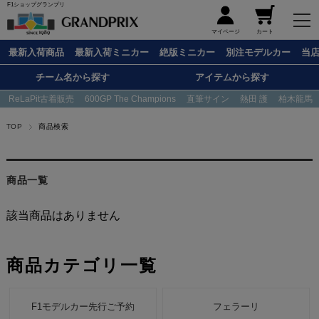
F1ショップグランプリ
メニュー
マイページ
カート
最新入荷商品
最新入荷ミニカー
絶版ミニカー
別注モデルカー
当
チーム名から探す
アイテムから探す
ReLaPit古着販売
600GP The Champions
直筆サイン
熱田 護
柏木龍馬
TOP
商品検索
商品一覧
該当商品はありません
商品カテゴリ一覧
F1モデルカー先行ご予約
フェラーリ