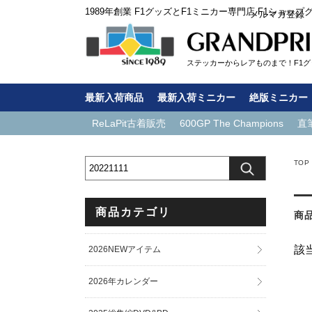
1989年創業 F1グッズとF1ミニカー専門店 F1ショップ
メルマガ登録
ステッカーからレアものまで！F1グッ
最新入荷商品
最新入荷ミニカー
絶版ミニカー
ReLaPit古着販売
600GP The Champions
直
TOP
商品カテゴリ
商
該
2026NEWアイテム
2026年カレンダー