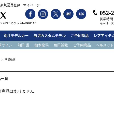
グランプリ
新規会員登録
マイページ
052-
営業時間：1
ズのことなら GRANDPRIX
定休日：火
別注モデルカー
当店カスタムモデル
ご予約商品
レアアイテ
筆サイン
熱田 護
柏木龍馬
角田裕毅
ご予約商品
ヘルメット
商品検索
品一覧
当商品はありません