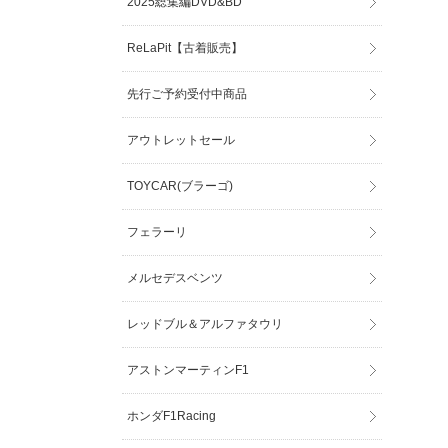
2025総集編DVD&BD
ReLaPit【古着販売】
先行ご予約受付中商品
アウトレットセール
TOYCAR(ブラーゴ)
フェラーリ
メルセデスベンツ
レッドブル＆アルファタウリ
アストンマーティンF1
ホンダF1Racing