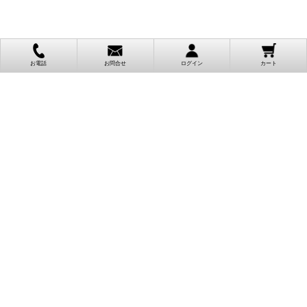
お電話
お問合せ
ログイン
カート
ご利用案内
お支払い方法
クレジットカード決済
各種クレジットカードがご利用頂けます。
決済システムはSSL(暗号通信化)を使用しております。
VISA/MASTER/JCB/AMEX/Diners
代金引換（クロネコヤマト）
商品お届けの際、クロネコヤマトのドライバーに直接請求金額をお支払
いください。
代引手数料はお客様負担となります。