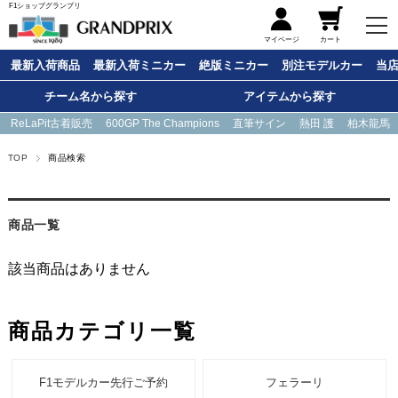
F1ショップグランプリ
メニュー
マイページ
カート
最新入荷商品
最新入荷ミニカー
絶版ミニカー
別注モデルカー
当
チーム名から探す
アイテムから探す
ReLaPit古着販売
600GP The Champions
直筆サイン
熱田 護
柏木龍馬
TOP
商品検索
商品一覧
該当商品はありません
商品カテゴリ一覧
F1モデルカー先行ご予約
フェラーリ