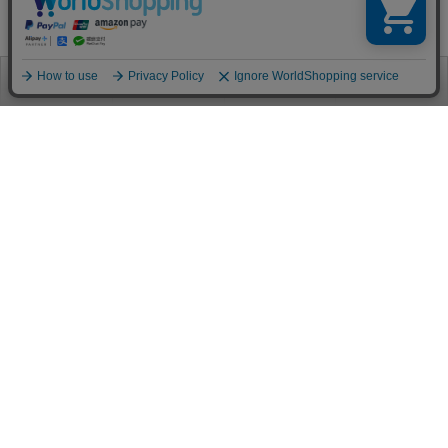
お電話
お問合せ
ログイン
カート
ご利用案内
お支払い方法
クレジットカード決済
各種クレジットカードがご利用頂けます。
決済システムはSSL(暗号通信化)を使用しております。
VISA/MASTER/JCB/AMEX/Diners
代金引換（クロネコヤマト）
商品お届けの際、クロネコヤマトのドライバーに直接請求金額をお支払
いください。
代引手数料はお客様負担となります。