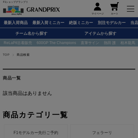
F1ショップグランプリ
メニュー
マイページ
カート
最新入荷商品
最新入荷ミニカー
絶版ミニカー
別注モデルカー
当
チーム名から探す
アイテムから探す
ReLaPit古着販売
600GP The Champions
直筆サイン
熱田 護
柏木龍馬
TOP
商品検索
商品一覧
該当商品はありません
商品カテゴリ一覧
F1モデルカー先行ご予約
フェラーリ