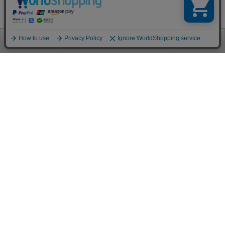
お電話
お問合せ
ログイン
カート
ご利用案内
お支払い方法
クレジットカード決済
各種クレジットカードがご利用頂けます。
決済システムはSSL(暗号通信化)を使用しております。
VISA/MASTER/JCB/AMEX/Diners
代金引換（クロネコヤマト）
商品お届けの際、クロネコヤマトのドライバーに直接請求金額をお支払
いください。
代引手数料はお客様負担となります。