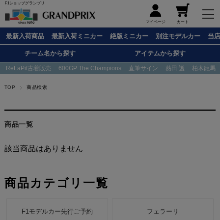
F1ショップグランプリ
メニュー
マイページ
カート
最新入荷商品
最新入荷ミニカー
絶版ミニカー
別注モデルカー
当
チーム名から探す
アイテムから探す
ReLaPit古着販売
600GP The Champions
直筆サイン
熱田 護
柏木龍馬
TOP
商品検索
商品一覧
該当商品はありません
商品カテゴリ一覧
F1モデルカー先行ご予約
フェラーリ