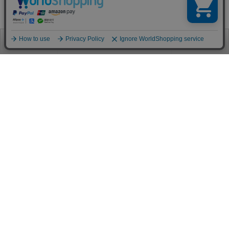
お電話
お問合せ
ログイン
カート
ご利用案内
お支払い方法
クレジットカード決済
各種クレジットカードがご利用頂けます。
決済システムはSSL(暗号通信化)を使用しております。
VISA/MASTER/JCB/AMEX/Diners
代金引換（クロネコヤマト）
商品お届けの際、クロネコヤマトのドライバーに直接請求金額をお支払
いください。
代引手数料はお客様負担となります。