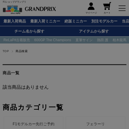
F1ショップグランプリ
メニュー
マイページ
カート
最新入荷商品
最新入荷ミニカー
絶版ミニカー
別注モデルカー
当
チーム名から探す
アイテムから探す
ReLaPit古着販売
600GP The Champions
直筆サイン
熱田 護
柏木龍馬
TOP
商品検索
商品一覧
該当商品はありません
商品カテゴリ一覧
F1モデルカー先行ご予約
フェラーリ