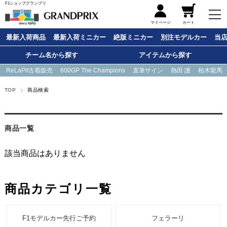
F1ショップグランプリ
メニュー
マイページ
カート
最新入荷商品
最新入荷ミニカー
絶版ミニカー
別注モデルカー
当
チーム名から探す
アイテムから探す
ReLaPit古着販売
600GP The Champions
直筆サイン
熱田 護
柏木龍馬
TOP
商品検索
商品一覧
該当商品はありません
商品カテゴリ一覧
F1モデルカー先行ご予約
フェラーリ