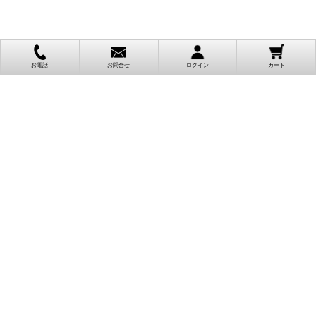
お電話
お問合せ
ログイン
カート
ご利用案内
お支払い方法
クレジットカード決済
各種クレジットカードがご利用頂けます。
決済システムはSSL(暗号通信化)を使用しております。
VISA/MASTER/JCB/AMEX/Diners
代金引換（クロネコヤマト）
商品お届けの際、クロネコヤマトのドライバーに直接請求金額をお支払
いください。
代引手数料はお客様負担となります。