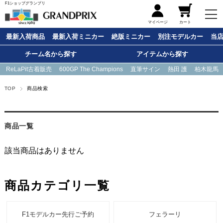
F1ショップグランプリ
メニュー
マイページ
カート
最新入荷商品
最新入荷ミニカー
絶版ミニカー
別注モデルカー
当
チーム名から探す
アイテムから探す
ReLaPit古着販売
600GP The Champions
直筆サイン
熱田 護
柏木龍馬
TOP
商品検索
商品一覧
該当商品はありません
商品カテゴリ一覧
F1モデルカー先行ご予約
フェラーリ