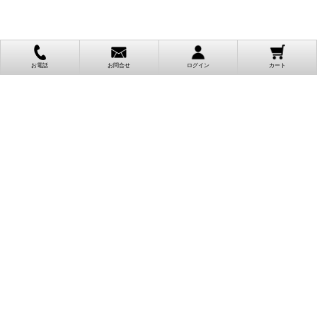
お電話
お問合せ
ログイン
カート
ご利用案内
お支払い方法
クレジットカード決済
各種クレジットカードがご利用頂けます。
決済システムはSSL(暗号通信化)を使用しております。
VISA/MASTER/JCB/AMEX/Diners
代金引換（クロネコヤマト）
商品お届けの際、クロネコヤマトのドライバーに直接請求金額をお支払
いください。
代引手数料はお客様負担となります。