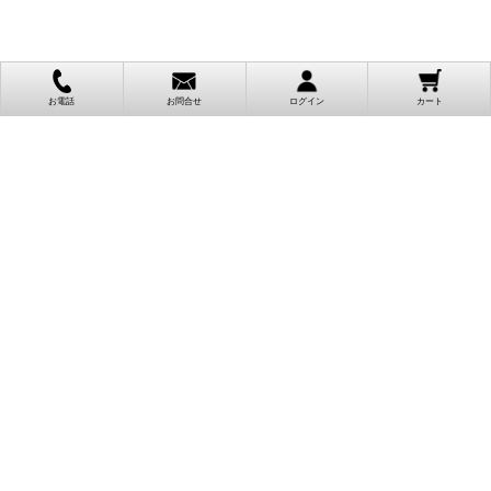
お電話
お問合せ
ログイン
カート
ご利用案内
お支払い方法
クレジットカード決済
各種クレジットカードがご利用頂けます。
決済システムはSSL(暗号通信化)を使用しております。
VISA/MASTER/JCB/AMEX/Diners
代金引換（クロネコヤマト）
商品お届けの際、クロネコヤマトのドライバーに直接請求金額をお支払
いください。
代引手数料はお客様負担となります。