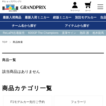
F1ショップグランプリ
メニュー
マイページ
カート
最新入荷商品
最新入荷ミニカー
絶版ミニカー
別注モデルカー
当
チーム名から探す
アイテムから探す
ReLaPit古着販売
600GP The Champions
直筆サイン
熱田 護
柏木龍馬
TOP
商品検索
商品一覧
該当商品はありません
商品カテゴリ一覧
F1モデルカー先行ご予約
フェラーリ