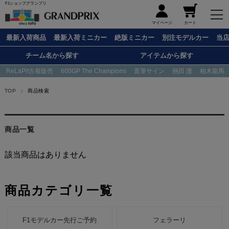
F1ショップグランプリ
メニュー
マイページ
カート
最新入荷商品
最新入荷ミニカー
絶版ミニカー
別注モデルカー
当
チーム名から探す
アイテムから探す
ReLaPit古着販売
600GP The Champions
直筆サイン
熱田 護
柏木龍馬
TOP
商品検索
商品一覧
該当商品はありません
商品カテゴリ一覧
F1モデルカー先行ご予約
フェラーリ