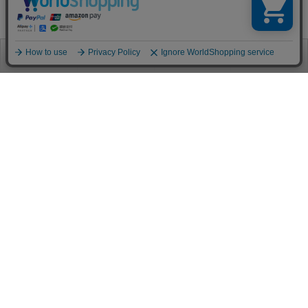
お電話
お問合せ
ログイン
カート
ご利用案内
お支払い方法
クレジットカード決済
各種クレジットカードがご利用頂けます。
決済システムはSSL(暗号通信化)を使用しております。
VISA/MASTER/JCB/AMEX/Diners
代金引換（クロネコヤマト）
商品お届けの際、クロネコヤマトのドライバーに直接請求金額をお支払
いください。
代引手数料はお客様負担となります。