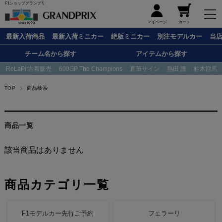
F1ショップグランプリ
メニュー
マイページ
カート
最新入荷商品
最新入荷ミニカー
絶版ミニカー
別注モデルカー
当
チーム名から探す
アイテムから探す
ReLaPit古着販売
600GP The Champions
直筆サイン
熱田 護
柏木龍馬
TOP
商品検索
商品一覧
該当商品はありません
商品カテゴリ一覧
F1モデルカー先行ご予約
フェラーリ