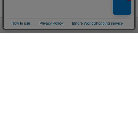
お電話
お問合せ
ログイン
カート
ご利用案内
お支払い方法
クレジットカード決済
各種クレジットカードがご利用頂けます。
決済システムはSSL(暗号通信化)を使用しております。
VISA/MASTER/JCB/AMEX/Diners
代金引換（クロネコヤマト）
商品お届けの際、クロネコヤマトのドライバーに直接請求金額をお支払
いください。
代引手数料はお客様負担となります。