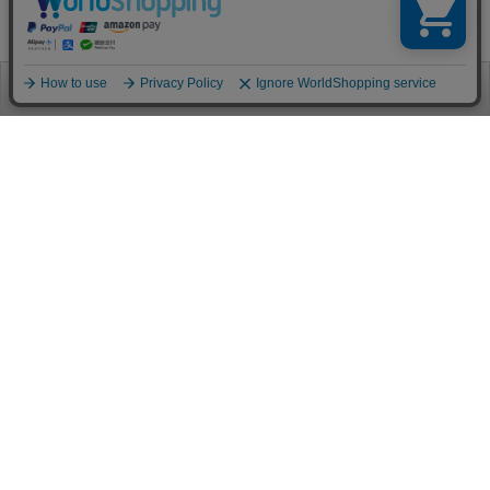
お電話
お問合せ
ログイン
カート
ご利用案内
お支払い方法
クレジットカード決済
各種クレジットカードがご利用頂けます。
決済システムはSSL(暗号通信化)を使用しております。
VISA/MASTER/JCB/AMEX/Diners
代金引換（クロネコヤマト）
商品お届けの際、クロネコヤマトのドライバーに直接請求金額をお支払
いください。
代引手数料はお客様負担となります。