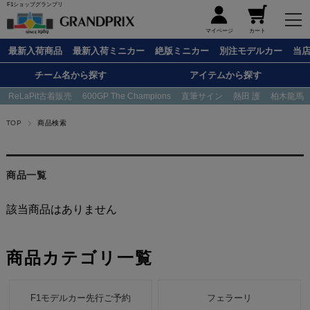
F1ショップグランプリ
メニュー
マイページ
カート
最新入荷商品
最新入荷ミニカー
絶版ミニカー
別注モデルカー
当
チーム名から探す
アイテムから探す
ReLaPit古着販売
600GP The Champions
直筆サイン
熱田 護
柏木龍馬
TOP
商品検索
商品一覧
該当商品はありません
商品カテゴリ一覧
F1モデルカー先行ご予約
フェラーリ