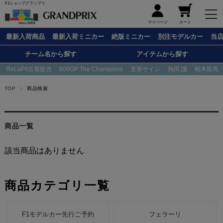
F1ショップグランプリ
メニュー
マイページ
カート
最新入荷商品
最新入荷ミニカー
絶版ミニカー
別注モデルカー
当
チーム名から探す
アイテムから探す
ReLaPit古着販売
600GP The Champions
直筆サイン
熱田 護
柏木龍馬
TOP
商品検索
商品一覧
該当商品はありません
商品カテゴリ一覧
F1モデルカー先行ご予約
フェラーリ