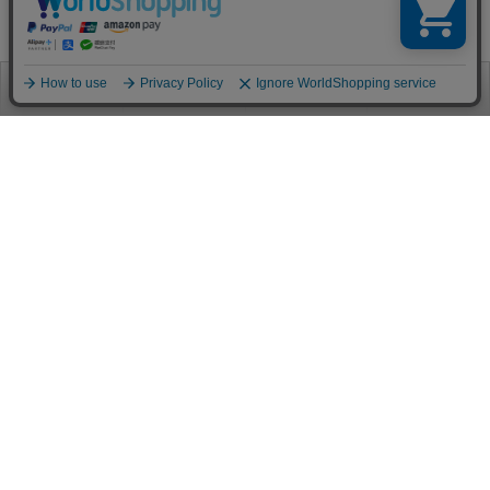
お電話
お問合せ
ログイン
カート
ご利用案内
お支払い方法
クレジットカード決済
各種クレジットカードがご利用頂けます。
決済システムはSSL(暗号通信化)を使用しております。
VISA/MASTER/JCB/AMEX/Diners
代金引換（クロネコヤマト）
商品お届けの際、クロネコヤマトのドライバーに直接請求金額をお支払
いください。
代引手数料はお客様負担となります。