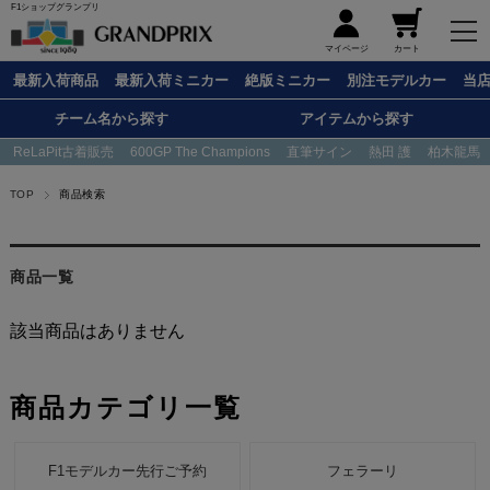
F1ショップグランプリ
メニュー
マイページ
カート
最新入荷商品
最新入荷ミニカー
絶版ミニカー
別注モデルカー
当
チーム名から探す
アイテムから探す
ReLaPit古着販売
600GP The Champions
直筆サイン
熱田 護
柏木龍馬
TOP
商品検索
商品一覧
該当商品はありません
商品カテゴリ一覧
F1モデルカー先行ご予約
フェラーリ