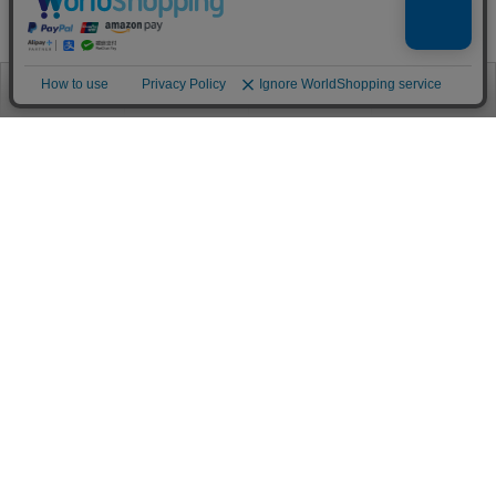
お電話
お問合せ
ログイン
カート
ご利用案内
お支払い方法
クレジットカード決済
各種クレジットカードがご利用頂けます。
決済システムはSSL(暗号通信化)を使用しております。
VISA/MASTER/JCB/AMEX/Diners
代金引換（クロネコヤマト）
商品お届けの際、クロネコヤマトのドライバーに直接請求金額をお支払
いください。
代引手数料はお客様負担となります。