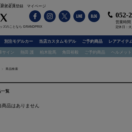
グランプリ
新規会員登録
マイページ
052-
営業時間：1
ズのことなら GRANDPRIX
定休日：火
別注モデルカー
当店カスタムモデル
ご予約商品
レアアイテ
筆サイン
熱田 護
柏木龍馬
角田裕毅
ご予約商品
ヘルメット
商品検索
品一覧
当商品はありません