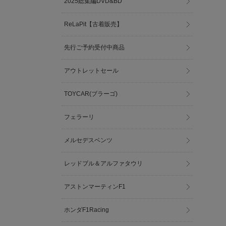
2025総集編DVD&BD
ReLaPit【古着販売】
先行ご予約受付中商品
アウトレットセール
TOYCAR(ブラーゴ)
フェラーリ
メルセデスベンツ
レッドブル＆アルファタウリ
アストンマーティンF1
ホンダF1Racing