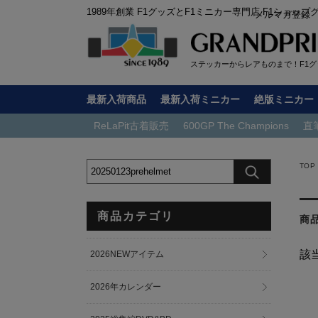
1989年創業 F1グッズとF1ミニカー専門店 F1ショップ
メルマガ登録
ステッカーからレアものまで！F1グッ
最新入荷商品
最新入荷ミニカー
絶版ミニカー
ReLaPit古着販売
600GP The Champions
直
TOP
商品カテゴリ
商
該
2026NEWアイテム
2026年カレンダー