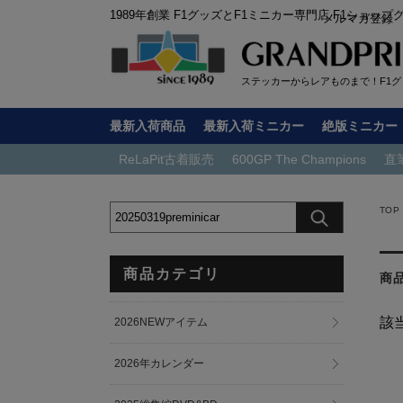
1989年創業 F1グッズとF1ミニカー専門店 F1ショップ
メルマガ登録
ステッカーからレアものまで！F1グッ
最新入荷商品
最新入荷ミニカー
絶版ミニカー
ReLaPit古着販売
600GP The Champions
直
TOP
商品カテゴリ
商
該
2026NEWアイテム
2026年カレンダー