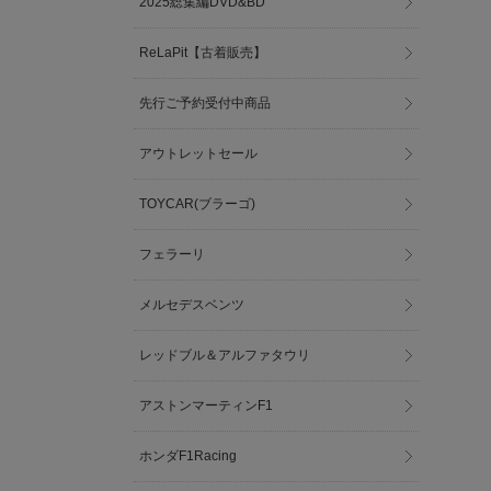
2025総集編DVD&BD
ReLaPit【古着販売】
先行ご予約受付中商品
アウトレットセール
TOYCAR(ブラーゴ)
フェラーリ
メルセデスベンツ
レッドブル＆アルファタウリ
アストンマーティンF1
ホンダF1Racing