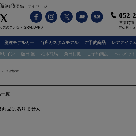
グランプリ
新規会員登録
マイページ
052-
営業時間：1
ズのことなら GRANDPRIX
定休日：火
別注モデルカー
当店カスタムモデル
ご予約商品
レアアイテ
筆サイン
熱田 護
柏木龍馬
角田裕毅
ご予約商品
ヘルメット
商品検索
品一覧
当商品はありません