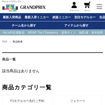
F1ショップグランプリ
メニュー
マイページ
カート
最新入荷商品
最新入荷ミニカー
絶版ミニカー
別注モデルカー
当
チーム名から探す
アイテムから探す
ReLaPit古着販売
600GP The Champions
直筆サイン
熱田 護
柏木龍馬
TOP
商品検索
商品一覧
該当商品はありません
商品カテゴリ一覧
F1モデルカー先行ご予約
フェラーリ