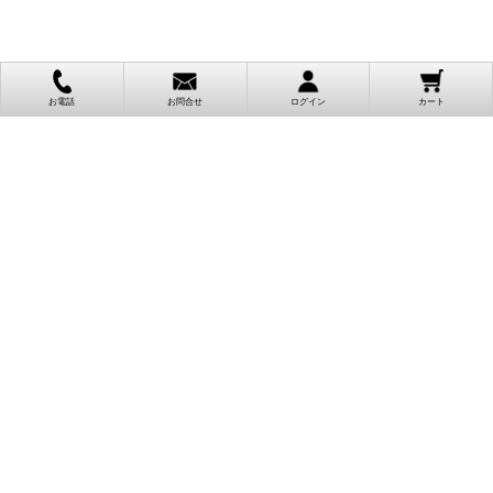
お電話
お問合せ
ログイン
カート
ご利用案内
お支払い方法
クレジットカード決済
各種クレジットカードがご利用頂けます。
決済システムはSSL(暗号通信化)を使用しております。
VISA/MASTER/JCB/AMEX/Diners
代金引換（クロネコヤマト）
商品お届けの際、クロネコヤマトのドライバーに直接請求金額をお支払
いください。
代引手数料はお客様負担となります。