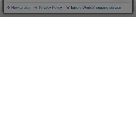
お電話
お問合せ
ログイン
カート
ご利用案内
お支払い方法
クレジットカード決済
各種クレジットカードがご利用頂けます。
決済システムはSSL(暗号通信化)を使用しております。
VISA/MASTER/JCB/AMEX/Diners
代金引換（クロネコヤマト）
商品お届けの際、クロネコヤマトのドライバーに直接請求金額をお支払
いください。
代引手数料はお客様負担となります。