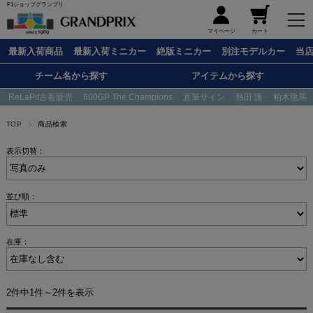
F1ショップグランプリ
メニュー
マイページ
カート
最新入荷商品
最新入荷ミニカー
絶版ミニカー
別注モデルカー
当
チーム名から探す
アイテムから探す
ReLaPit古着販売
600GP The Champions
直筆サイン
熱田 護
柏木龍馬
TOP
商品検索
表示切替：
並び順：
在庫：
2件中1件～2件を表示