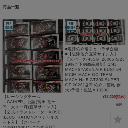
商品一覧
■塩津佑介選手とコラボ企画
■【塩津佑介直筆サイン入】
【スパーク(43SGT26005)5/25
19時ご予約商品締切】1/43
MACHSYAKEN AIR BUSTER
MC86 MACH GO TEAM
MACH No.5 GT300 SUPER
GT 2026(塩津 佑介／荒尾 創
大)予価：税込￥13200
【レーシングチーム
¥13,200
(税込)
「GAINER」公認(富田 竜一
在庫 ○
郎・大木一輝)直筆サイン入】
【公式イラストレーターKOSEI
ILLUSTRATIONスペシャルカ
ード入】【スパーク
(43SGT26011)ご予約商品】