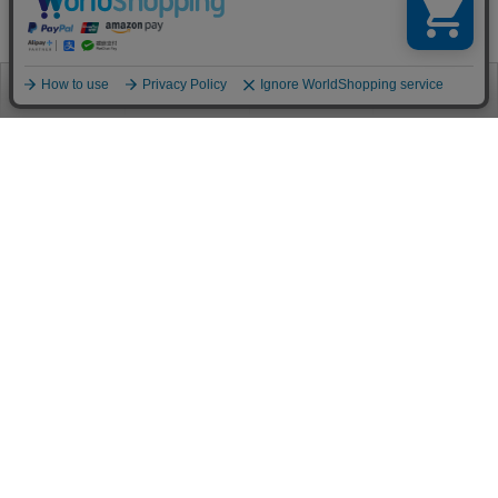
お電話
お問合せ
ログイン
カート
ご利用案内
お支払い方法
クレジットカード決済
各種クレジットカードがご利用頂けます。
決済システムはSSL(暗号通信化)を使用しております。
VISA/MASTER/JCB/AMEX/Diners
代金引換（クロネコヤマト）
商品お届けの際、クロネコヤマトのドライバーに直接請求金額をお支払
いください。
代引手数料はお客様負担となります。