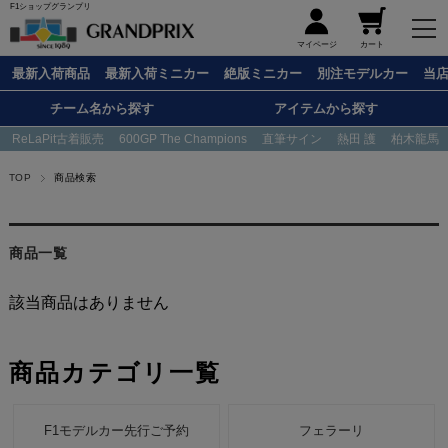
F1ショップグランプリ
メニュー
マイページ
カート
最新入荷商品
最新入荷ミニカー
絶版ミニカー
別注モデルカー
当
チーム名から探す
アイテムから探す
ReLaPit古着販売
600GP The Champions
直筆サイン
熱田 護
柏木龍馬
TOP
商品検索
商品一覧
該当商品はありません
商品カテゴリ一覧
F1モデルカー先行ご予約
フェラーリ